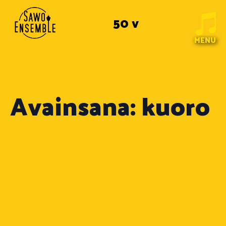
50 v
MENU
Avainsana:
kuoro