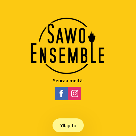
Seuraa meitä:
Ylläpito