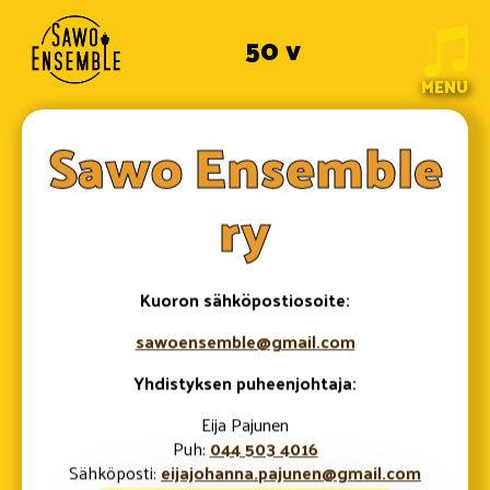
50 v
MENU
Sawo Ensemble
ry
Kuoron sähköpostiosoite:
sawoensemble@gmail.com
Yhdistyksen puheenjohtaja:
Eija Pajunen
Puh:
044 503 4016
Sähköposti:
eijajohanna.pajunen@gmail.com