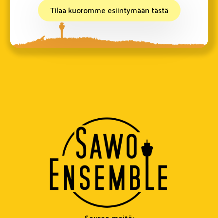
Tilaa kuoromme esiintymään tästä
Seuraa meitä: